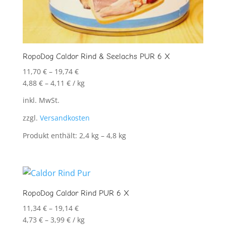
RopoDog Caldor Rind & Seelachs PUR 6 X
11,70
€
–
19,74
€
4,88
€
–
4,11
€
/
kg
inkl. MwSt.
zzgl.
Versandkosten
Produkt enthält: 2,4
kg
– 4,8
kg
RopoDog Caldor Rind PUR 6 X
11,34
€
–
19,14
€
4,73
€
–
3,99
€
/
kg