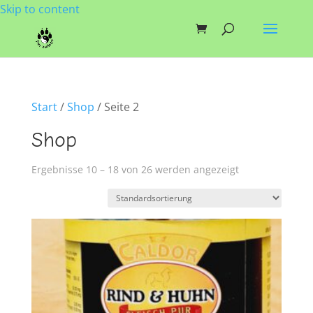
Skip to content
Start
/
Shop
/ Seite 2
Shop
Ergebnisse 10 – 18 von 26 werden angezeigt