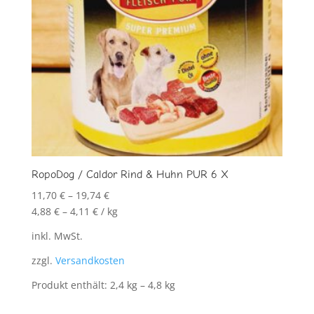
RopoDog / Caldor Rind & Huhn PUR 6 X
11,70
€
–
19,74
€
4,88
€
–
4,11
€
/
kg
inkl. MwSt.
zzgl.
Versandkosten
Produkt enthält: 2,4
kg
– 4,8
kg