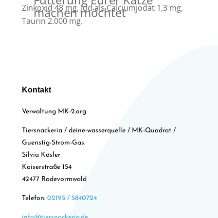
Zinkoxid 48 mg, Jod als Calciumjodat 1,3 mg,
machen möchtet
Taurin 2.000 mg.
Die Vorteile unserer
FELIKATESSEN Huhn und
Lachs:
Kontakt
schlanke
und
verständliche
Rezeptur
ohne Schnick-
Verwaltung MK-2.org
Schnack
Tiersnackeria / deine-wasserquelle / MK-Quadrat /
hochwertige
und
hochverdau
Guenstig-Strom-Gas.
liche
Proteinquellen
Silvia Käsler
hohe Akzeptanz
: fast jede
Kaiserstraße 154
Katze frisst unsere
42477 Radevormwald
FELIKATESSEN mit großem
Appetit
Telefon:
02195 / 5840724
leicht verdaulich
, auch
info@tiersnackeria.de