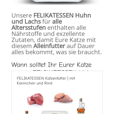
Unsere
FELIKATESSEN Huhn
und Lachs
für
alle
Altersstufen
enthalten alle
Nährstoffe und exzellente
Zutaten, damit Eure Katze mit
diesem
Alleinfutter
auf Dauer
alles bekommt, was sie braucht.
Wann solltet Ihr Eurer Katze
unsere FELIKATESSEN Huhn
FELIKATESSEN Katzenfutter | mit
und Lachs füttern?
Kaninchen und Rind
wenn Ihr Eure
Katze
bedarfsgerecht
mit
hoc
hwertigem
Trockenfutter
ernähren wollt, bzw. müsst,