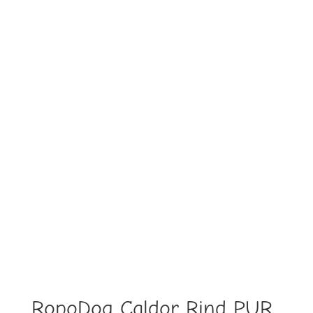
RopoDog Caldor Rind PUR