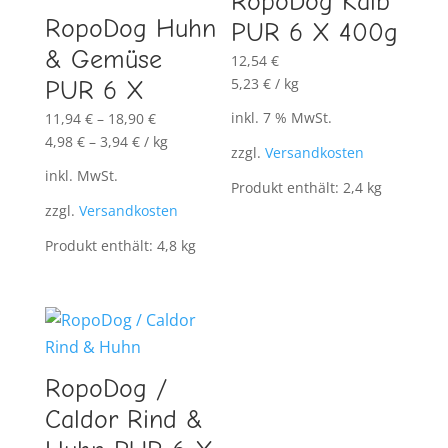
RopoDog Kalb
RopoDog Huhn
PUR 6 X 400g
& Gemüse
12,54
€
5,23
€
/
kg
PUR 6 X
inkl. 7 % MwSt.
11,94
€
–
18,90
€
4,98
€
–
3,94
€
/
kg
zzgl.
Versandkosten
inkl. MwSt.
Produkt enthält: 2,4
kg
zzgl.
Versandkosten
Produkt enthält: 4,8
kg
RopoDog /
Caldor Rind &