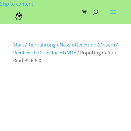
Skip to content
Start
/
Tiernahrung
/
Nassfutter Hund (Dosen)
/
Reinfleisch Dose, für HUNDE
/ RopoDog Caldor
Rind PUR 6 X