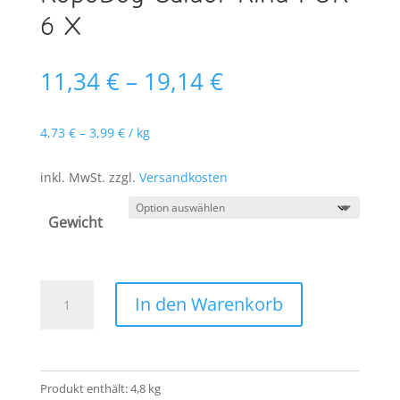
6 X
11,34
€
–
19,14
€
4,73
€
–
3,99
€
/
kg
inkl. MwSt.
zzgl.
Versandkosten
Gewicht
RopoDog
In den Warenkorb
Caldor
Rind
PUR
6
Produkt enthält: 4,8
kg