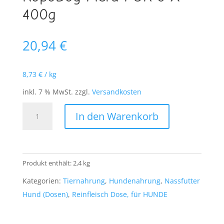
400g
20,94
€
8,73
€
/
kg
inkl. 7 % MwSt.
zzgl.
Versandkosten
RopoDog
In den Warenkorb
Pferd
PUR
6
X
Produkt enthält: 2,4
kg
400g
Kategorien:
Tiernahrung
,
Hundenahrung
,
Nassfutter
Menge
Hund (Dosen)
,
Reinfleisch Dose, für HUNDE