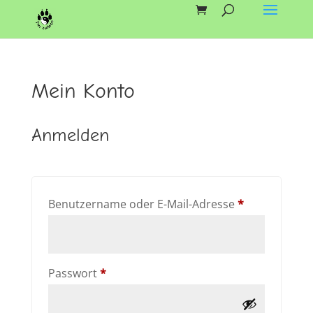
Skip
to
content
Mein Konto
Anmelden
Erforderlich
Benutzername oder E-Mail-Adresse
*
Erforderlich
Passwort
*